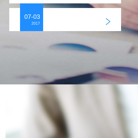
07-03
2017
2017年青岛纺织机械经济发展
随着国内经济走势进入一轮轮纷繁复杂的讨论
中，纺织业，这个曾经作为“中国制造”中的重要
产业如今发展似乎也不如以前般“红火”。随着天
气的转凉，...
03-17
2017